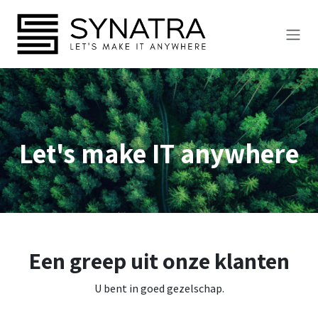
Overslaan naar inhoud
Let's make IT anywhere
Een greep uit onze klanten
U bent in goed gezelschap.